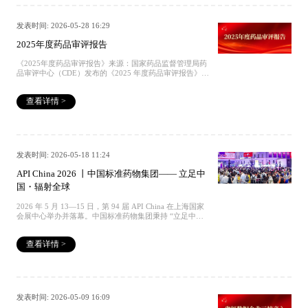
ISO9001 质量管理体系认证；STD研发中心可开展 10 万
余种药典标准品研发制备业务，承接不同量级杂质定制合
成、结构确证检测工作；STD智造中心当前已完成 300 万
发表时间: 2026-05-28 16:29
余种药物、食品、消费品等多领域标准品现货储备，同时
可提供国内外标准品代理、药品质量合规咨询服务，全套
2025年度药品审评报告
产品资料满足全球各国药品注册申报与现场核查相关合规
要求。往期回顾 国家认证丨STD成为行业第一和领域唯一
《2025年度药品审评报告》来源：国家药品监督管理局药
丨CNAS17034与17025双认证 权威发布丨《中国药典》
品审评中心（CDE）发布的《2025 年度药品审评报告》查
2025年版征订中 捐赠｜中国标准药物集团向香港中文大学
看全文可点击左下方“阅读原文”往期回顾 国家认证丨STD
（深圳）捐赠协议签署仪式成功举行 获批丨中央引导地方
成为行业第一和领域唯一丨CNAS17034与17025双认证 权
科技发展项目丨中国标准药物·STD华中研发中心 全国标
查看详情 >
威发布丨《中国药典》2025年版征订中 捐赠｜中国标准药
准样品技术委员会秘书长徐大军一行应邀调研中国标准药
物集团向香港中文大学（深圳）捐赠协议签署仪式成功举
物·华中研发中心
行 获批丨中央引导地方科技发展项目丨中国标准药物
·STD华中研发中心 全国标准样品技术委员会秘书长徐大
军一行应邀调研中国标准药物·华中研发中心
发表时间: 2026-05-18 11:24
API China 2026 丨中国标准药物集团—— 立足中
国・辐射全球
2026 年 5 月 13—15 日，第 94 届 API China 在上海国家
会展中心举办并落幕。中国标准药物集团秉持 “立足中
国・辐射全球” 战略，凭借 CNAS17025、CNAS17034 双
认证资质，携独家2025 版《药物研发质控有关物质汇编》
查看详情 >
以及《中国药典》等工具书，与国药集团、齐鲁制药、恒
瑞医药等行业龙头企业共同参与本次医药全产业链行业盛
会及相关专题研讨交流。往期回顾 国家认证丨STD成为行
业第一和领域唯一丨CNAS17034与17025双认证 权威发布
丨《中国药典》2025年版征订中 捐赠｜中国标准药物集团
向香港中文大学（深圳）捐赠协议签署仪式成功举行 获批
发表时间: 2026-05-09 16:09
丨中央引导地方科技发展项目丨中国标准药物·STD华中研