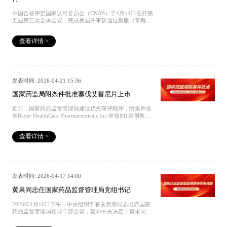
中国合格评定国家认可委员会（CNAS）于4月14日召开第
五届第三次全体会议，完成换届并审议通过新版《章程》
与《程序规则》。市场监管总局副局长、国家认监委主任
束为担任主任，行政监管与认可工作全面贯通；常务副主
查看详情 >
任况旭主抓“行刑衔接”，强化追责力度。新版规则明确：
准入实施信用筛选，飞行检查常态化，审核员及机构负责
人终身追责。认可监管已从“柔性整改”转向“连带追责、直
接摘牌”。紧扣国家政策要求，严守行业合规标准，中国标
准药物集团・STD 华中研发中心 —— 斯坦德药典标准物
质研发 (湖北) 有限公司，现已具备CNAS 17025 检测校准
发表时间: 2026-04-21 15:36
实验室与CNAS 17034 标准物质生产者双重认可资质。往
期回顾 国家认证丨STD成为行业第一和领域唯一丨
国家药监局附条件批准塞伐艾替尼片上市
CNAS17034与17025双认证 权威发布丨《中国药典》
2025年版征订中 捐赠｜中国标准药物集团向香港中文大学
近日，国家药品监督管理局通过优先审评程序，附条件批
（深圳）捐赠协议签署仪式成功举行 获批丨中央引导地方
准Bayer HealthCare Pharmaceuticals Inc.申报的1类创新药
科技发展项目丨中国标准药物·STD华中研发中心 全国标
塞伐艾替尼片（商品名：赫新诺）上市，该药品单药适用
准样品技术委员会秘书长徐大军一行应邀调研中国标准药
于治疗存在HER2（ERBB2）激活突变且既往接受过至少
物·华中研发中心
查看详情 >
一种系统治疗的不可切除的局部晚期或转移性非小细胞肺
癌（NSCLC）成人患者。该药品上市为患者提供了新的治
疗手段。来源：国家药品监督管理局往期回顾 国家认证丨
STD成为行业第一和领域唯一丨CNAS17034与17025双认
证 权威发布丨《中国药典》2025年版征订中 捐赠｜中国
标准药物集团向香港中文大学（深圳）捐赠协议签署仪式
发表时间: 2026-04-17 14:00
成功举行 获批丨中央引导地方科技发展项目丨中国标准药
物·STD华中研发中心 全国标准样品技术委员会秘书长徐
黄果同志任国家药品监督管理局党组书记
大军一行应邀调研中国标准药物·华中研发中心
2026年4月16日下午，中央组织部有关负责同志出席国家
药品监督管理局领导干部会议，宣布中央决定：黄果同志
任国家药品监督管理局党组书记，免去李利同志的国家药
品监督管理局党组书记职务。来源：国家药品监督管理局