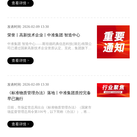
查看详情 >
往期回顾 国家认证丨STD成为行业第一和领域唯一丨
CNAS17034与17025双认证 权威发布丨《中国药典》
2025年版征订中 捐赠｜中国标准药物集团向香港中文大学
（深圳）捐赠协议签署仪式成功举行 获批丨中央引导地方
科技发展项目丨中国标准药物·STD华中研发中心 全国标
准样品技术委员会秘书长徐大军一行应邀调研中国标准药
发表时间: 2026-02-09 13:30
物·华中研发中心
荣誉丨高新技术企业丨中准集团·智造中心
中准集团·智造中心——斯坦德药典信息科技(湖北)有限公
司已通过国家高新技术企业资质认定。至此，集团旗下已
有3家国家高新技术企业。往期回顾 国家认证丨STD成为
行业第一和领域唯一丨CNAS17034与17025双认证 权威发
查看详情 >
布丨《中国药典》2025年版征订中 捐赠｜中国标准药物集
团向香港中文大学（深圳）捐赠协议签署仪式成功举行 获
批丨中央引导地方科技发展项目丨中国标准药物·STD华中
研发中心 全国标准样品技术委员会秘书长徐大军一行应邀
调研中国标准药物·华中研发中心
发表时间: 2026-02-09 13:30
《标准物质管理办法》落地丨中准集团质控完备
早已施行
日前，市场监管总局出台《标准物质管理办法》（国家市
场监督管理总局令第106号，以下简称《办法》），将于
2026年12月1日起正式施行。该办法依据《中华人民共和
国计量法实施细则》制定，将实施近四十年的规范性文件
查看详情 >
修订并上升为部门规章，旨在系统加强标准物质这一关键
计量基础资源的管理。全链条质控 奠定三级管理基石新
《办法》将标准物质明确为具有均匀性、稳定性、溯源性