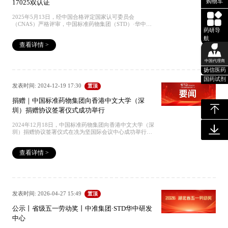
购物车
17025双认证
2025年5月13日，经中国合格评定国家认可委员会
（CNAS）严格评审，中国标准药物集团（STD）·华中研
药研导
发中心正式获得CNAS 17034《标准物质/标准样品生产者
航
能力认可证书》。 当前，STD集团已成为我国化学标准物
查看详情 >
质细分领域，首家同时持有CNAS 17025检测/校准实验室
认可与CNAS 17034标准物质生产者认可的企业。ISO
17034: 2016ISO/IEC 17025: 2017 *以下是查询企业认证
中国代理商
状态的官方渠道. CNAS官网查询系统: www.cnas.org.cn点
扬信医药
击底部 “阅读原文”可跳转查询往期经典回顾 STD质量体系
国药试剂
资质丨中国合格评定国家认可委员会CNAS 17025证书 权
发表时间: 2024-12-19 17:30
置顶
威发布丨《中国药典》2025年版征订中 授予丨化学标准物
质研发重点实验室丨中国标准药物·STD华中研发中心 入
捐赠｜中国标准药物集团向香港中文大学（深
选丨2024年湖北省科创“新物种”企业丨中国标准药物·STD
圳）捐赠协议签署仪式成功举行
华中研发中心 获批丨中央引导地方科技发展项目丨中国标
准药物·STD华中研发中心 视察｜中检院化药所调研中国
标准药物集团·STD华中研发中心 视察丨中国计量科学研
2024年12月18日，中国标准药物集团向香港中文大学（深
究院-全国计量技术委员会(MTC39)秘书长·刘军，调研中
圳）捐赠协议签署仪式在冼为坚国际会议中心成功举行。
国标准药物·STD华中研发中心 视察丨国家药典委员会委
本次捐赠是该校首个来自校友的千万级捐赠，也标志着
员·胡敏，调研中国标准药物·STD华中研发中心 全国标准
STD标准物质研发教育基金项目正式启动。这一里程碑式
查看详情 >
样品技术委员会秘书长徐大军一行应邀调研中国标准药物·
的合作旨在促进双方在标准物质领域学术科研、成果转化
华中研发中心
和人才培养等方向的深度交流与协作。 捐赠仪式上，香港
中文大学（深圳）校长助理杨国华博士首先发表致辞，中
国标准药物集团董事宋学攀先生随后分享捐赠初衷。在香
港中文大学（深圳）校长徐扬生院士、副校长朱世平院士
等一行见证下，大学教育基金会秘书长李夏琳先生与中国
发表时间: 2026-04-27 15:49
置顶
标准药物集团有限公司党委书记彭文兵先生郑重签署了捐
赠协议。 会后，香港中文大学（深圳）校长徐扬生院士与
公示丨省级五一劳动奖丨中准集团·STD华中研发
中国标准药物集团的代表们亲切交流。徐校长表示，潜心
中心
标准物质研究实属难得，期望中国标准药物集团早日实现
标准物质领域国产替代，再攀科研新高峰，也希望通过设