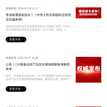
和不确定度的“测量标准”，由 “两级管理” 迭代为 “国家基
准物质、一级、二级” 三级管理模式，该架构既与国际通
行的量值溯源金字塔模型一致，又通过基准—— 一级——
发表时间: 2026-01-28 11:53
二级的清晰分级，打通国内量值与国际标准的对接路径，
推动我国标准物质管理迈入法治化、体系化新阶段。2019
李强签署国务院令丨《中华人民共和国药品管理
年，中国标准药物集团参照《国际通用计量学基本术语》
法实施条例》
（ISO 指南 99）中测量标准 “原级、次级、工作级” 的溯
源分级逻辑，结合标准物质行业技术规范与全流程管理要
国务院总理李强日前签署国务院令公布修订后的《中华人
求，前瞻性对 “研制、生产、检验、供应” 全链条质量管理
民共和国药品管理法实施条例》(以下简称《条例》)，自
体系完成系统性升级。这套体系不仅全面覆盖新《办法》
2026年5月15日起施行。《条例》共9章89条，修订后的主
强调的定值测量、不确定度评估、计量溯源等核心技术要
要内容如下。来源：央视新闻客户端一是完善药品研制和
求，更在管理维度实现了与国际先进模式的同步接轨。深
查看详情 >
注册制度。支持以临床价值为导向的药品研制和创新，鼓
化国际互认，构筑全球通行能力新《办法》在多个层面体
励研究和创制新药，支持新药临床推广和使用。明确药物
现了强化国际衔接的导向，其第五条、第十一条及官方配
非临床安全性评价研究机构资格认定程序，细化药物临床
套解读中明确：定级条件方面，认可国际公认方法用于标
试验管理要求。设立药品上市注册加快程序，明确药品再
准物质定值；审批程序方面，对相关能力取得国际互认的
注册程序，规定处方药、非处方药转换机制。对符合条件
机构简化定级鉴定程序；市场环境方面，通过明确进口标
的儿童用药品、罕见病治疗用药品给予市场独占期，对含
准物质的统一定级管理路径，为国内外企业营造了公平、
发表时间: 2026-01-07 16:48
有新型化学成份的药品等进行数据保护。细化药品上市许
透明、可预期的制度环境。在这一领域，中国标准药物集
可持有人的责任。二是加强药品生产管理。严格药品委托
团已建立起显著的优势壁垒。已完成核心资质认证，旗下
公告丨226项食品农产品安全领域国家标准物质
生产管理，压实委托生产时药品上市许可持有人的责任，
研发中心成为国内业界首家获得 CNAS 17034（标准物质
发布
明确可以委托分段生产药品的情形。明确中药饮片、中药
生产者能力）与 CNAS 17025（检测和校准实验室能力）
配方颗粒生产、销售的管理要求。三是规范药品经营和使
双认证的主体，认可结果与全球80多个主要国家/地区实现
近日，市场监管总局公布，2025年我国累计发布226项食
用。完善药品网络销售管理制度，压实药品网络交易第三
互认，真正做到“一张证书，全球通行”。践行主体责任，
品农产品安全领域国家标准物质，覆盖杀虫剂、除草剂、
方平台提供者责任。加强医疗机构药事管理，保障使用环
超越“批批定值、批批检验”新《办法》第十一条明确规
兽药残留三大核心检测领域，为食品农产品安全精准检测
节药品质量。明确医疗机构配制制剂审批流程，规定医疗
定，需对每批标准物质进行定值与均匀性检验，出具证
提供法定计量支撑，强化食品农产品安全检测技术基础。
机构制剂调剂使用条件和程序，支持配制儿童用医疗机构
书，并保证技术指标不低于原定级要求。同时，通过设立
查看详情 >
中准集团·STD华中研发中心针对性构建完善的药物标准物
制剂，满足儿童患者用药需求。四是严格药品安全监管。
五年有效期的定级证书制度，进一步压实获证机构在生产
质体系，相关产品严格遵循国际及国家现行标准，全面覆
明确药品安全监督检查措施。细化药品质量抽查检验流
供应、质量追溯和持续管理方面的主体责任。目前，中国
盖上述三大领域关键检测对象。该体系可与本次发布的国
程，规定当事人对检验结果有异议的，可以申请复验。针
标准药物集团已建立制度化的全流程管控机制，严格落实
家标准物质形成协同支撑，为检测机构提供精准可靠的定
对违法行为设定了严格的法律责任。往期回顾 国家认证丨
法规要求的批批定值、批批检验，并在此基础上增设多重
性定量依据，保障相关监管要求有效落地。往期回顾 国家
STD成为行业第一和领域唯一丨CNAS17034与17025双认
内部复核环节，将 “均匀性、稳定性” 视为质量生命线，不
认证丨STD成为行业第一和领域唯一丨CNAS17034与
证 权威发布丨《中国药典》2025年版征订中 捐赠｜中国