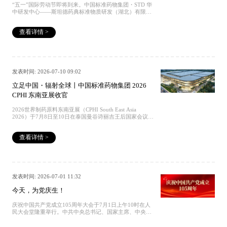
立STD标准物质研发教育基金，实现该领域国际顶尖的标
“五一”国际劳动节即将到来。中国标准药物集团・STD 华
准物质实体库和数据库的愿景。 此次签约，象征着双方将
中研发中心——斯坦德药典标准物质研发（湖北）有限公
携手共进，在未来为推动社会进步，共同谱写教育与科研
司，被授予2026 年湖北省五一劳动奖状。获奖名单公示如
的新篇章！往期经典回顾 授予丨化学标准物质研发重点实
下五一劳动奖五一劳动奖由中华各级总工会设立，是授予
查看详情 >
验室丨中国标准药物·STD华中研发中心 入选丨2024年湖
先进集体与先进职工的最高劳动荣誉，含五一劳动奖状、
北省科创“新物种”企业丨中国标准药物·STD华中研发中心
五一劳动奖章、工人先锋号，每年 “五一” 前夕集中表彰。
获批丨中央引导地方科技发展项目丨中国标准药物·STD华
往期回顾 国家认证丨STD成为行业第一和领域唯一丨
中研发中心 视察｜中检院化药所调研中国标准药物集团
CNAS17034与17025双认证 权威发布丨《中国药典》
·STD华中研发中心 视察丨中国计量科学研究院-全国计量
2025年版征订中 捐赠｜中国标准药物集团向香港中文大学
技术委员会(MTC39)秘书长·刘军，调研中国标准药物
（深圳）捐赠协议签署仪式成功举行 获批丨中央引导地方
发表时间: 2026-07-10 09:02
·STD华中研发中心 视察丨国家药典委员会委员·胡敏，调
科技发展项目丨中国标准药物·STD华中研发中心 全国标
研中国标准药物·STD华中研发中心 全国标准样品技术委
准样品技术委员会秘书长徐大军一行应邀调研中国标准药
立足中国・辐射全球丨中国标准药物集团 2026
员会秘书长徐大军一行应邀调研中国标准药物·华中研发中
物·华中研发中心
CPHI 东南亚展收官
心 STD质量体系资质丨中国合格评定国家认可委员会
CNAS 17025证书
2026世界制药原料东南亚展（CPHI South East Asia
2026）于7月8日至10日在泰国曼谷诗丽吉王后国家会议中
心正式收官。中国标准药物集团·STD品牌受邀出席本次
CPHI东南亚展会，聚焦国际制药企业发展需求，针对药品
查看详情 >
注册合规、跨境申报规范、质量体系搭建、供应链配套保
障等重点领域，开展产品展示、商务洽谈与专项技术咨询
服务。中国标准药物集团· STD品牌标准品，具备
CNAS17025、CNAS17034 双认证资质、ISO9001 质量管
理体系认证；STD研发中心可开展 10 万余种药典标准品
研发制备业务，承接不同量级杂质定制合成、结构确证检
发表时间: 2026-07-01 11:32
测工作；STD智造中心当前已完成 300 万余种药物、食
品、消费品等多领域标准品储备，同时可提供国内外标准
今天，为党庆生！
品标定、药品质量合规咨询服务，全套产品资料满足全球
各国药品注册申报与现场核查相关合规要求。往期回顾 国
庆祝中国共产党成立105周年大会于7月1日上午10时在人
家认证丨STD成为行业第一和领域唯一丨CNAS17034与
民大会堂隆重举行。中共中央总书记、国家主席、中央军
17025双认证 权威发布丨《中国药典》2025年版征订中 捐
委主席习近平将向“七一勋章”获得者颁授勋章并发表重要
赠｜中国标准药物集团向香港中文大学（深圳）捐赠协议
讲话。大会还将对全国优秀共产党员、全国优秀党务工作