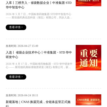
发中心 全国标准样品技术委员会秘书长徐大军一行应邀调
入库丨三榜齐入・省级数据企业丨中准集团·STD
研中国标准药物·华中研发中心
华中智造中心
2026 年 5 月 7 日，中国标准药物集团·STD华中智造中心
—— 斯坦德药典信息科技（湖北）有限公司，同步入选湖
北省第三批数据企业 “数据资源、数据应用、数据基础设
施” 三大入库名单。数据资源企业数据应用企业数据基础
查看详情 >
设施企业往期回顾 国家认证丨STD成为行业第一和领域唯
一丨CNAS17034与17025双认证 权威发布丨《中国药典》
2025年版征订中 捐赠｜中国标准药物集团向香港中文大学
（深圳）捐赠协议签署仪式成功举行 获批丨中央引导地方
科技发展项目丨中国标准药物·STD华中研发中心 全国标
准样品技术委员会秘书长徐大军一行应邀调研中国标准药
发表时间: 2026-04-27 15:49
物·华中研发中心
入选丨 省级企业技术中心丨中准集团・STD 华中
研发中心
2026 年 4 月 17 日，中国标准药物集团・STD 华中研发中
心 —— 斯坦德药典标准物质研发 (湖北) 有限公司，获评
2026 年湖北省企业技术中心。获奖名单公示如下往期回顾
国家认证丨STD成为行业第一和领域唯一丨CNAS17034与
查看详情 >
17025双认证 权威发布丨《中国药典》2025年版征订中 捐
赠｜中国标准药物集团向香港中文大学（深圳）捐赠协议
签署仪式成功举行 获批丨中央引导地方科技发展项目丨中
国标准药物·STD华中研发中心 全国标准样品技术委员会
秘书长徐大军一行应邀调研中国标准药物·华中研发中心
发表时间: 2026-04-24 18:11
新规落地｜CNAS 换届完成，全链条监管正式施
行