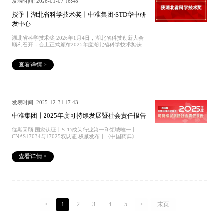
仅对每一批出厂产品实施严于法规要求的全项检验，更实
发表时间: 2026-01-07 16:48
17025双认证 权威发布丨《中国药典》2025年版征订中 捐
标准药物集团向香港中文大学（深圳）捐赠协议签署仪式
现技术指标持续优于定级标准，且为所有产品配套出具全
赠｜中国标准药物集团向香港中文大学（深圳）捐赠协议
成功举行 获批丨中央引导地方科技发展项目丨中国标准药
授予丨湖北省科学技术奖丨中准集团·STD华中研
套检验证书。集团已全面通过 ISO 9001 等系列管理体系
签署仪式成功举行 获批丨中央引导地方科技发展项目丨中
物·STD华中研发中心 全国标准样品技术委员会秘书长徐
认证，推动质量管理工作实现系统化、标准化闭环，这与
发中心
国标准药物·STD华中研发中心 全国标准样品技术委员会
大军一行应邀调研中国标准药物·华中研发中心
新《办法》强化全链条质量监管的要求高度呼应。以下是
秘书长徐大军一行应邀调研中国标准药物·华中研发中心
《标准物质管理办法》官方解读往期回顾 国家认证丨STD
湖北省科学技术奖 2026年1月4日，湖北省科技创新大会
成为行业第一和领域唯一丨CNAS17034与17025双认证 权
顺利召开，会上正式颁布2025年度湖北省科学技术奖获奖
威发布丨《中国药典》2025年版征订中 捐赠｜中国标准药
名录，中国标准药物集团·STD华中研发中心——斯坦德药
物集团向香港中文大学（深圳）捐赠协议签署仪式成功举
典标准物质研发（湖北）有限公司，获湖北省科学技术
行 获批丨中央引导地方科技发展项目丨中国标准药物
查看详情 >
奖。2025 年度湖北省科学技术奖励项目目录往期回顾 国
·STD华中研发中心 全国标准样品技术委员会秘书长徐大
家认证丨STD成为行业第一和领域唯一丨CNAS17034与
军一行应邀调研中国标准药物·华中研发中心
17025双认证 权威发布丨《中国药典》2025年版征订中 捐
赠｜中国标准药物集团向香港中文大学（深圳）捐赠协议
签署仪式成功举行 获批丨中央引导地方科技发展项目丨中
国标准药物·STD华中研发中心 全国标准样品技术委员会
发表时间: 2025-12-31 17:43
秘书长徐大军一行应邀调研中国标准药物·华中研发中心
中准集团丨2025年度可持续发展暨社会责任报告
往期回顾 国家认证丨STD成为行业第一和领域唯一丨
CNAS17034与17025双认证 权威发布丨《中国药典》
2025年版征订中 捐赠｜中国标准药物集团向香港中文大学
（深圳）捐赠协议签署仪式成功举行 获批丨中央引导地方
查看详情 >
科技发展项目丨中国标准药物·STD华中研发中心 全国标
准样品技术委员会秘书长徐大军一行应邀调研中国标准药
物·华中研发中心
<
1
2
3
4
5
>
末页