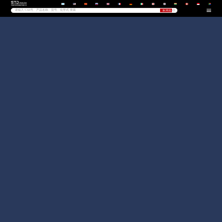
我的询
价
购物
车
中国代
药研
理商
导航
扬信医
药
国药试
剂