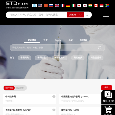
站内搜索
百度
Google
必应
360搜索
热门
中国药典
专利信息
药研数据库
期刊资源
药品说明书
编辑
我的导航
最近使用
×
×
中科院专利
中国国家知识产权局（CNIPA）
我的询价
中科院专利
中国国家知识产权局(CNIPA)
×
×
美国专利及商标局（USPTO）
欧洲专利局（EPO）
美国专利及商标局(USPTO)
欧洲专利局(EPO)