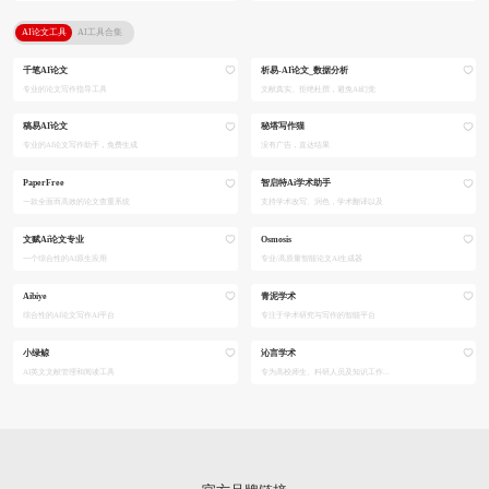
AI论文工具
AI工具合集
千笔AI论文
析易-AI论文_数据分析
专业的论文写作指导工具
文献真实、拒绝杜撰，避免AI幻觉
稿易AI论文
秘塔写作猫
专业的AI论文写作助手，免费生成
没有广告，直达结果
PaperFree
智启特Ai学术助手
一款全面而高效的论文查重系统
支持学术改写、润色，学术翻译以及
文赋Ai论文专业
Osmosis
一个综合性的AI原生应用
专业/高质量智能论文AI生成器
Aibiye
青泥学术
综合性的AI论文写作AI平台
专注于学术研究与写作的智能平台
小绿鲸
沁言学术
AI英文文献管理和阅读工具
专为高校师生、科研人员及知识工作...