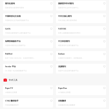
期刊社查询
国家哲学学术期刊
国家新闻出版署期刊查询
国家哲学社会科学文献中心
中国科技论文在线
中外文核心期刊
中国科技论文开放存取服务平台
中外文核心期刊查询系统
GoOA
NATURE
中科院文献情报中心期刊服务平台
世界上最重要的国际科学周刊
知网投稿服务平台
中文科技期刊
中国学术期刊论文投稿平台
维普资讯中文期刊服务平台
PubMed
Embase
收录了来自 MEDLINE、生命科学期刊...
生物医学文献索引，在药物名称...
Socolar 平台
龙源期刊
OA 资源一站式检索服务平台
龙源中文杂志期刊服务平台
学术工具
PaperYY
PaperPass
AI智能论文降重
AI 智能论文降重
CNKI 翻译助手
谷歌翻译
中国知网翻译助手
谷歌翻译在线文献翻译