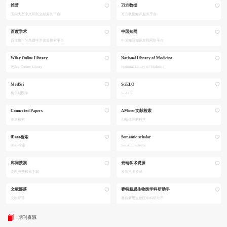
维普
万方数据
国内大型中文期刊文献服务平台
万方数据知识服务平台
百度学术
中国知网
百度旗下的免费学术资源搜索平台
中国知网知识发现网络平台
Wiley Online Library
National Library of Medicine
Wiley Online Library
National Library of Medicine
MedSci
SciELO
梅尔斯医学
SciELO
Connected Papers
AMiner文献检索
论文检索
AI帮你理解科学
iData检索
Semantic scholar
iData检索
Semantic scholar
库问搜索
云端学术资源
文献免费检索下载
云端学术资源
文献部落
赛特新思生物医学科研助手
文献部落
赛特新思生物医学科研助手
期刊资源