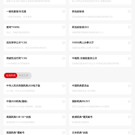
国家\行业\地方\团体\企业标准\国际标准\国外标..
国上市药品专利信息登记平台+国家药监局
一致性新报/补充查
药包材标准
一致性评价新报、补充查询
药品包材标准-中国食品药品检定研究院主办
查询*NMPA
药包材标准2015
药品、药械注册进度查询
蒲标网整理国家药包材标准(2015)
优先审评公示*CDE
NMPA网上办事大厅
CDE优先审评公示，纳入优先审评品种名与
国家药监局网上办事大厅首页
突破性治疗药*CDE
中检院·生物批签发公示
CDE突破性治疗药物查询
生物制品批签发产品公示,中国食品药品检定研究院
各国药典
补充工具
中华人民共和国药典2020电子版
中国药典委员会
2020版《中华人民共和国药典》
国家药典委员会 官方网站
中国2020药典(蒲标)
国际药典PH.INT
中国药典2020年版-中国药典、药品标...
世界卫生组织WHO国际药典PH.INT查询
美国药典USP-NF*在线
欧洲药典*需买账号
美国药典USP-NF在线查询网站
欧洲药典在线查询
英国药典*需账号
日本药典*在线