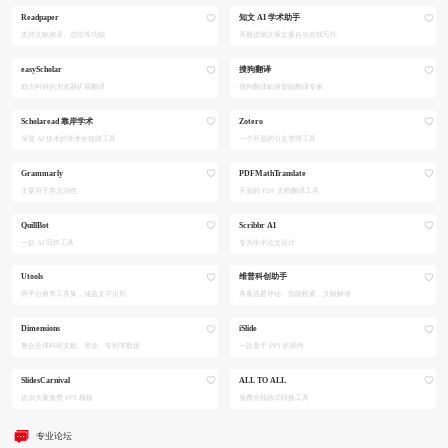
Readpaper
知文 AI 学术助手
支持文献摘录、总结等功能
开题提纲文章文案自动在线写作
easyScholar
搜狗翻译
助力科研的浏览器扩展翻译
搜狗翻译贴身智能翻译专家
Scholaread 靠岸学术
Zotero
深度 AI 技术的学术全链路工具
一个开源的引文管理工具
Grammarly
PDFMathTranslate
主要用于英文润色
开源的 PDF 文档翻译工具
QuillBot
Scribbr AI
一款 AI 写作工具
专为学术论文设计
Utools
维普科创助手
跨平台效率工具集，涵盖文字识别
具备选题评估、智能检索、文献解读
Dimensions
iSlide
整合全球科研文献、资金、专利等数据
一款基于 PPT 的插件
SlidesCarnival
ALL TO ALL
提供大量免费 PPT 模板
免费在线格式转换工具
专业论坛