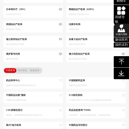
购物车
×
×
日本特许厅（JPO）
韩国知识产权局（KIPO）
日本特许厅(JPO)
韩国知识产权局(KIPO)
药研导
航
×
×
英国知识产权局
法国专利局
英国知识产权局
法国专利局
中国代理商
×
×
瑞士联邦知识产权局
加拿大知识产权局
扬信医药
瑞士联邦知识产权局
加拿大知识产权局
国药试剂
×
×
俄罗斯专利局
澳大利亚知识产权局
俄罗斯专利局
澳大利亚知识产权局
中国常用
每日资讯
邮箱登录
药品审评中心
中国国家药监局
国家药品监督管理局药品审评中心
国家药品监督管理局
中国药品法规*蒲标
ICH指导原则
中国药品法规整理合集
ICH指导原则-ICH工作办公室-国家药品监督管理..
CDE原辅包登记
药品信息查询*NMPA
原料药、药用辅料和药包材登记信息公示
NMPA国产、进口药品批准信息，临床机构信息
国/行/地方标准
中国药品专利登记