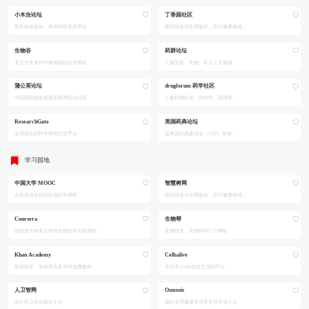
小木虫论坛
丁香园社区
新药研发版块，学术科研互动平台
医药研发与应用版块，医疗健康领域...
生物谷
药群论坛
专注于生命科学领域的综合性网站
汇集医药、生物、化工三大领域
蒲公英论坛
drugforum 药学社区
中国医药制造领域互联网生态社区
汇集药物化学、药剂学、药理学...
ResearchGate
美国药典论坛
全球知名的科学研究社交平台
是美国药典委员会（USP）发布...
学习园地
中国大学 MOOC
智慧树网
众多高校开设的生物化学课程
医药研发与应用版块，医疗健康领域...
Coursera
生物帮
提供多个知名大学的生物化学在线课程
生物技术、生物科学门户网站
Khan Academy
Cellsalive
提供化学、生物等众多学科免费教材...
专注于 GMP信息交流的平台
人卫智网
Osmosis
由人民卫生出版社主办
面向全球健康专业学生和专业人士...